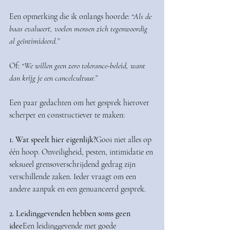
Een opmerking die ik onlangs hoorde: 
“Als de 
baas evalueert, voelen mensen zich tegenwoordig 
al geïntimideerd.”
Of: 
“We willen geen zero tolerance-beleid, want 
dan krijg je een cancelcultuur.”
Een paar gedachten om het gesprek hierover 
scherper en constructiever te maken:
1. Wat speelt hier eigenlijk?
Gooi niet alles op 
één hoop. Onveiligheid, pesten, intimidatie en 
seksueel grensoverschrijdend gedrag zijn 
verschillende zaken. Ieder vraagt om een 
andere aanpak en een genuanceerd gesprek.
2. Leidinggevenden hebben soms geen 
idee
Een leidinggevende met goede 