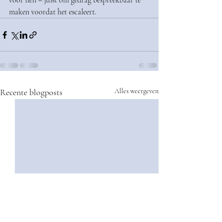
voor hen – juist om gedrag bespreekbaar te 
maken voordat het escaleert.
Recente blogposts
Alles weergeven